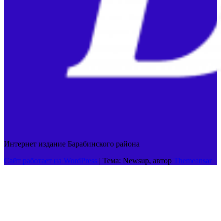
Интернет издание Барабинского района
Сайт работает на WordPress
|
Тема: Newsup, автор
Themeansar