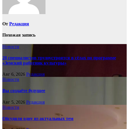
От
Редакция
Похожая запись
Новости
20 специалистов трудоустроятся в сёлах по программе
«Земский работник культуры»
Авг 6, 2026
Редакция
Новости
Вы создаёте будущее
Авг 5, 2026
Редакция
Новости
Обсудили одну из актуальных тем