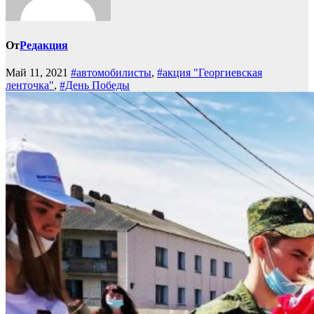
От
Редакция
Май 11, 2021
#автомобилисты
,
#акция "Георгиевская
ленточка"
,
#День Победы