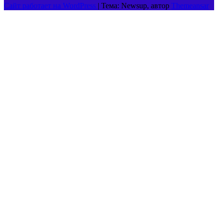
Сайт работает на WordPress
|
Тема: Newsup, автор
Themeansar