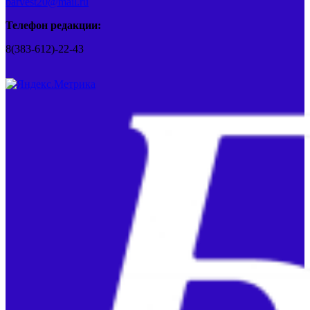
barvest20@mail.ru
Телефон редакции:
8(383-612)-22-43