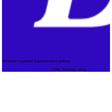
Интернет издание Барабинского района
Сайт работает на WordPress
|
Тема: Newsup, автор
Themeansar