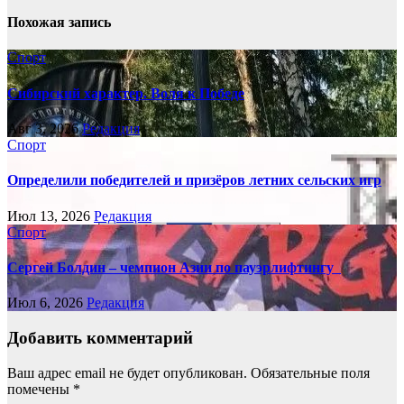
Похожая запись
Спорт
Сибирский характер. Воля к Победе
Авг 3, 2026
Редакция
Спорт
Определили победителей и призёров летних сельских игр
Июл 13, 2026
Редакция
Спорт
Сергей Болдин – чемпион Азии по пауэрлифтингу
Июл 6, 2026
Редакция
Добавить комментарий
Ваш адрес email не будет опубликован.
Обязательные поля
помечены
*