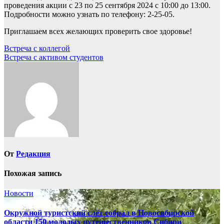
проведения акции с 23 по 25 сентября 2024 с 10:00 до 13:00.
Подробности можно узнать по телефону: 2-25-05.
Приглашаем всех желающих проверить свое здоровье!
Навигация
Встреча с коллегой
Встреча с активом студентов
по
записям
От
Редакция
Похожая запись
Новости
Окружной туристский слёт собрал в Новосибирской
области 150 молодых путешественников Сибири