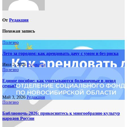
От
Редакция
Похожая запись
Полезно
Лето за городом: как арендовать дачу с умом и без риска
Июл 2, 2026
Редакция
Полезно
Единое пособие: как учитываются больничные в доход
семьи?
Май 3, 2026
Редакция
Полезно
Библионочь-2026: прикоснитесь к многообразию культур
народов России