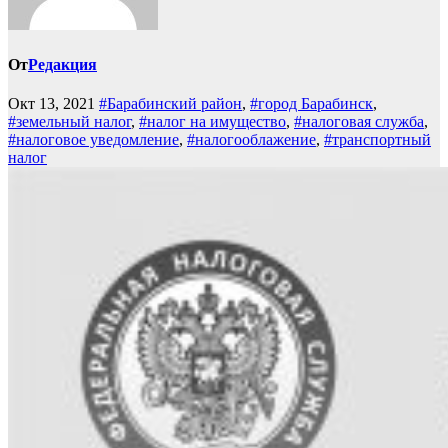
От
Редакция
Окт 13, 2021
#Барабинский район
,
#город Барабинск
,
#земельный налог
,
#налог на имущество
,
#налоговая служба
,
#налоговое уведомление
,
#налогооблажение
,
#транспортный
налог