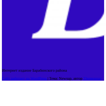
Интернет издание Барабинского района
Сайт работает на WordPress
|
Тема: Newsup, автор
Themeansar