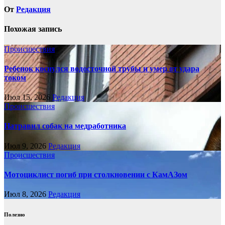
От
Редакция
Похожая запись
Происшествия
Ребенок коснулся водосточной трубы и умер от удара
током
Июл 15, 2026
Редакция
Происшествия
Натравил собак на медработника
Июл 9, 2026
Редакция
Происшествия
Мотоциклист погиб при столкновении с КамАЗом
Июл 8, 2026
Редакция
Полезно