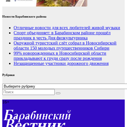
Новости Барабинского района
Отличные новости для всех любителей живой музыки
Спорт объединяет: в Барабинском районе прошёл
праздник в честь Дня физкультурника
Окружной туристский слёт собрал в Новосибирской
области 150 молодых путешественников Сибири
99% новорожденных в Новосибирской области
прикладывают к груди сразу после рождения
Незащищенные участники дорожного движения
Рубрики
Рубрики
16+