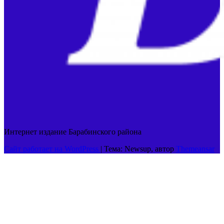
Интернет издание Барабинского района
Сайт работает на WordPress
|
Тема: Newsup, автор
Themeansar