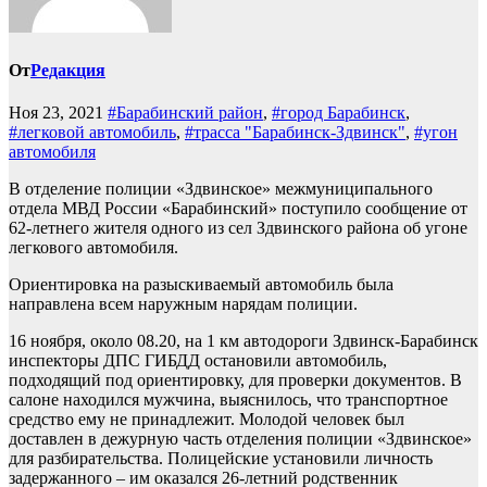
От
Редакция
Ноя 23, 2021
#Барабинский район
,
#город Барабинск
,
#легковой автомобиль
,
#трасса "Барабинск-Здвинск"
,
#угон
автомобиля
В отделение полиции «Здвинское» межмуниципального
отдела МВД России «Барабинский» поступило сообщение от
62-летнего жителя одного из сел Здвинского района об угоне
легкового автомобиля.
Ориентировка на разыскиваемый автомобиль была
направлена всем наружным нарядам полиции.
16 ноября, около 08.20, на 1 км автодороги Здвинск-Барабинск
инспекторы ДПС ГИБДД остановили автомобиль,
подходящий под ориентировку, для проверки документов. В
салоне находился мужчина, выяснилось, что транспортное
средство ему не принадлежит. Молодой человек был
доставлен в дежурную часть отделения полиции «Здвинское»
для разбирательства. Полицейские установили личность
задержанного – им оказался 26-летний родственник