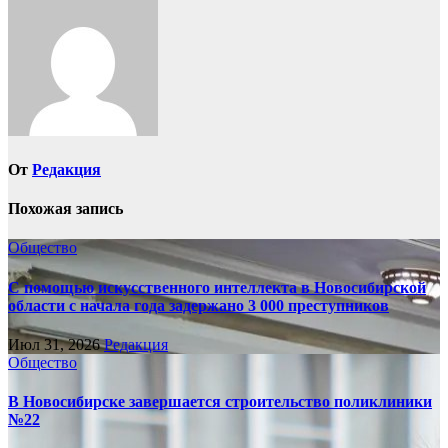
записям
От
Редакция
Похожая запись
Общество
С помощью искусственного интеллекта в Новосибирской
области с начала года задержано 3 000 преступников
Июл 31, 2026
Редакция
Общество
В Новосибирске завершается строительство поликлиники
№22