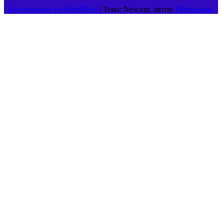
Сайт работает на WordPress
|
Тема: Newsup, автор
Themeansar