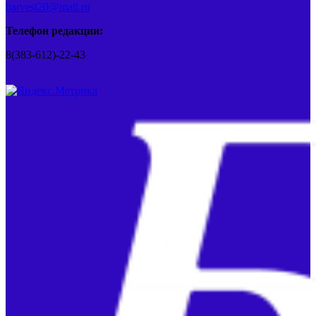
barvest20@mail.ru
Телефон редакции:
8(383-612)-22-43