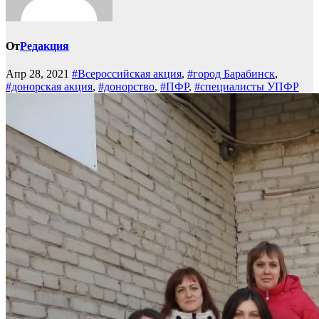
От
Редакция
Апр 28, 2021
#Всероссийская акция
,
#город Барабинск
,
#донорская акция
,
#донорство
,
#ПФР
,
#специалисты УПФР