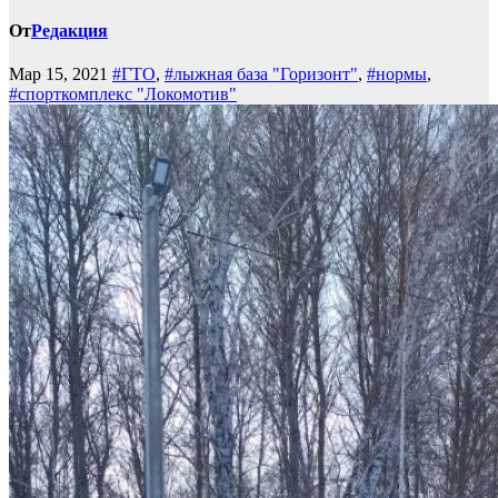
От
Редакция
Мар 15, 2021
#ГТО
,
#лыжная база "Горизонт"
,
#нормы
,
#спорткомплекс "Локомотив"