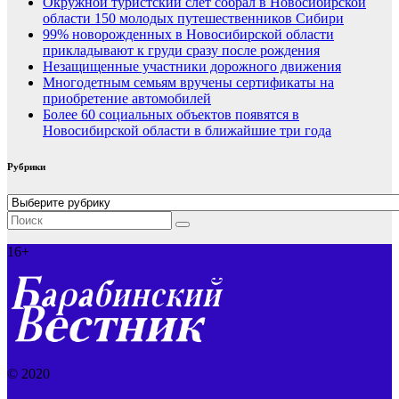
Окружной туристский слёт собрал в Новосибирской
области 150 молодых путешественников Сибири
99% новорожденных в Новосибирской области
прикладывают к груди сразу после рождения
Незащищенные участники дорожного движения
Многодетным семьям вручены сертификаты на
приобретение автомобилей
Более 60 социальных объектов появятся в
Новосибирской области в ближайшие три года
Рубрики
Рубрики
16+
© 2020