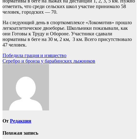
нормативы в беге на лыжах на дистанции 1, 2, 3, 5 км. Нужно
отметить, что среди сельских школ участие принимало 58
человек, городских — 70.
На следующий день в спорткомплексе «Локомотив» прошло
легкоатлетическое двоеборье. Школьники показывали, как
они Готовы к Труду и Обороне. Участники сдавали
нормативы в беге на 30 м, 2 км, 3 км. Всего присутствовало
47 человек.
Навигация
Победила грация и изящество
Серебро и бронза у барабинских лыжников
по
записям
От
Редакция
Похожая запись