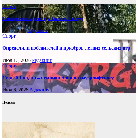
Спорт
Сибирский характер. Воля к Победе
Авг 3, 2026
Редакция
Спорт
Определили победителей и призёров летних сельских игр
Июл 13, 2026
Редакция
Спорт
Сергей Болдин – чемпион Азии по пауэрлифтингу
Июл 6, 2026
Редакция
Полезно