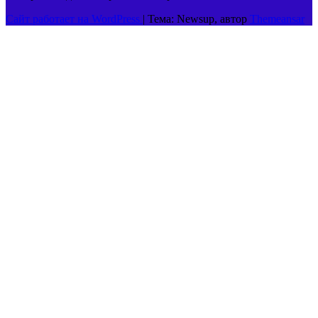
Сайт работает на WordPress
|
Тема: Newsup, автор
Themeansar