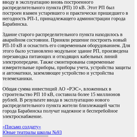
вводу в эксплуатацию вновь построенного
распределительного пункта (РП) 10 кВ. Этот РП был
построен взамен устаревшего и практически пришедшего в
негодность РП-1, принадлежащего администрации города
Барабинска.
Здание старого распределительного пункта находилось в
аварийном состоянии. Приняли решение построить новый
РП-10 кВ и оснастить его современным оборудованием. Для
этого было установлено модульное здание РП, произведена
перезаводка питающих и отходящих кабельных линий
электропередачи. Также смонтированы современные
измерительные приборы, приборы учета, устройства защиты
и автоматики, заземляющее устройство и устройства
телемеханики.
Общая сумма инвестиций АО «РЭС», вложенных в
строительство РП 10 кВ, составила более 15 миллионов
рублей. В результате ввода в эксплуатацию нового
распределительного пункта жители близлежащей части
города Барабинска получат надежное и бесперебойное
электроснабжение.
Навигация
«Письмо солдату»
Юные театралы школы №93
по