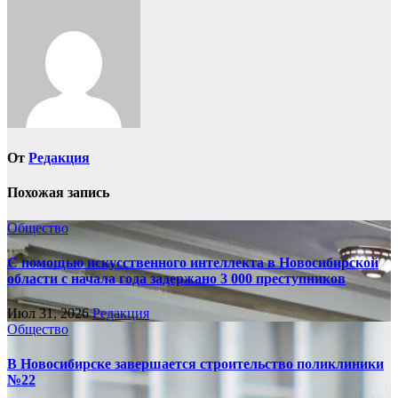
записям
От
Редакция
Похожая запись
Общество
С помощью искусственного интеллекта в Новосибирской
области с начала года задержано 3 000 преступников
Июл 31, 2026
Редакция
Общество
В Новосибирске завершается строительство поликлиники
№22