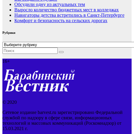
Обсудили одну из актуальных тем
Выросло количество бюджетных мест в колледжах
Навигаторы детства встретились в Санкт-Петербурге
Комфорт и безопасность на сельских дорогах
Рубрики
Рубрики
16+
© 2020
Сетевое издание barvest.ru зарегистрировано Федеральной
службой по надзору в сфере связи, информационных
технологий и массовых коммуникаций (Роскомнадзор) от
15.03.2021 г.