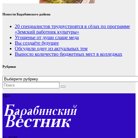
Новости Барабинского района
20 специалистов трудоустроятся в сёлах по программе
«Земский работник культуры»
Угощенье от души слаще меда
Вы создаёте будущее
Обсудили одну из актуальных тем
Выросло количество бюджетных мест в колледжах
Рубрики
Рубрики
16+