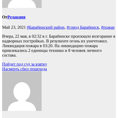
От
Редакция
Май 23, 2021
#Барабинский район
,
#город Барабинск
,
#пожар
Вчера, 22 мая, в 02:32 в г. Барабинске произошло возгорание в
надворных постройках. В результате огонь их уничтожил.
Ликвидация пожара в 03:20. На ликвидацию пожара
привлекались 2 единицы техники и 8 человек личного
состава.
Навигация
Пойдет под суд за взятку
Насмерть сбил пешехода
по
записям