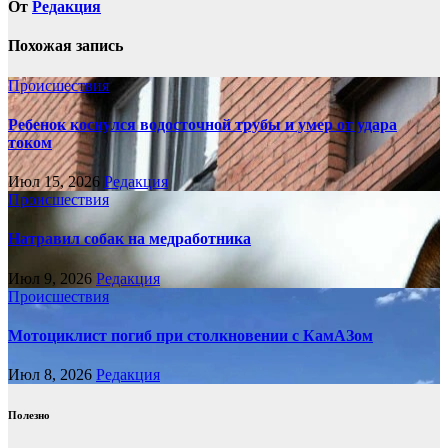
От
Редакция
Похожая запись
Происшествия
Ребенок коснулся водосточной трубы и умер от удара
током
Июл 15, 2026
Редакция
Происшествия
Натравил собак на медработника
Июл 9, 2026
Редакция
Происшествия
Мотоциклист погиб при столкновении с КамАЗом
Июл 8, 2026
Редакция
Полезно