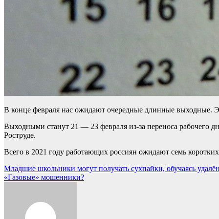
В конце февраля нас ожидают очередные длинные выходные. Это
Выходными станут 21 — 23 февраля из-за переноса рабочего дня
Роструде.
Всего в 2021 году работающих россиян ожидают семь коротких
Навигация
Младшие школьники могут получать сухпайки, обучаясь удалё
«Газовые» мошенники?
по
записям