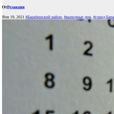
От
Редакция
Янв 19, 2021
#Барабинский район
,
#выходные дни
,
#город Бар