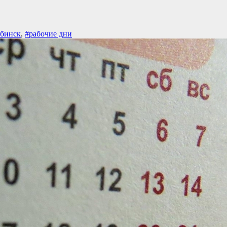
абинск
,
#рабочие дни