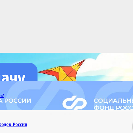
и?
родов России