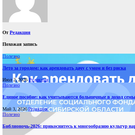
От
Редакция
Похожая запись
Полезно
Лето за городом: как арендовать дачу с умом и без риска
Июл 2, 2026
Редакция
Полезно
Единое пособие: как учитываются больничные в доход семь
Май 3, 2026
Редакция
Полезно
Библионочь-2026: прикоснитесь к многообразию культур на