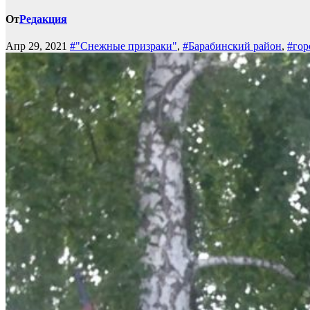
От
Редакция
Апр 29, 2021
#"Снежные призраки"
,
#Барабинский район
,
#гор