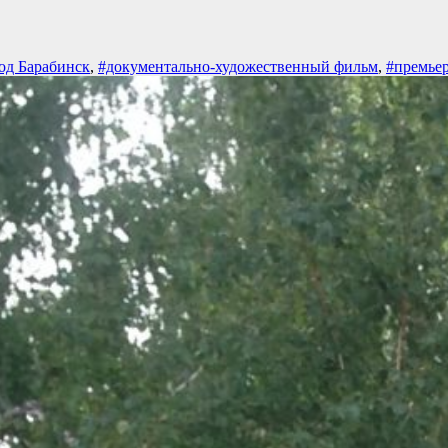
од Барабинск
,
#документально-художественный фильм
,
#премье