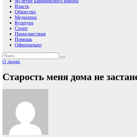
90-летие Барабинского района
Власть
Общество
Медицина
Культура
Спорт
Происшествия
Помошь
Официально
О людях
Старость меня дома не застанет