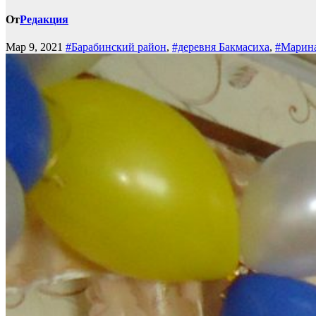
От
Редакция
Мар 9, 2021
#Барабинский район
,
#деревня Бакмасиха
,
#Марина