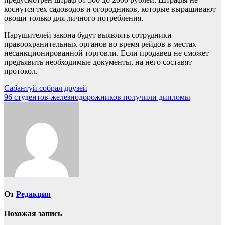
коснутся тех садоводов и огородников, которые выращивают
овощи только для личного потребления.
Нарушителей закона будут выявлять сотрудники
правоохранительных органов во время рейдов в местах
несанкционированной торговли. Если продавец не сможет
предъявить необходимые документы, на него составят
протокол.
Навигация
Сабантуй собрал друзей
96 студентов-железнодорожников получили дипломы
по
записям
От
Редакция
Похожая запись