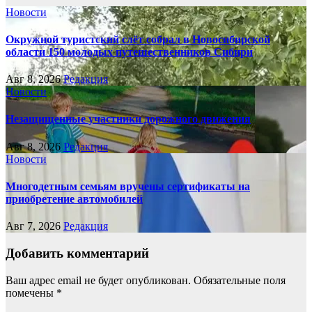
Новости
Окружной туристский слёт собрал в Новосибирской
области 150 молодых путешественников Сибири
Авг 8, 2026
Редакция
Новости
Незащищенные участники дорожного движения
Авг 8, 2026
Редакция
Новости
Многодетным семьям вручены сертификаты на
приобретение автомобилей
Авг 7, 2026
Редакция
Добавить комментарий
Ваш адрес email не будет опубликован.
Обязательные поля
помечены
*