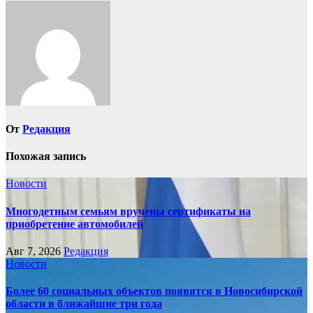
записям
От
Редакция
Похожая запись
Новости
Многодетным семьям вручены сертификаты на
приобретение автомобилей
Авг 7, 2026
Редакция
Новости
Более 60 социальных объектов появятся в Новосибирской
области в ближайшие три года