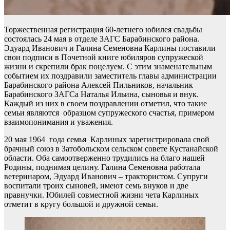
Торжественная регистрация 60-летнего юбилея свадьбы
состоялась 24 мая в отделе ЗАГС Барабинского района.
Эдуард Иванович и Галина Семеновна Карлины поставили
свои подписи в Почетной книге юбиляров супружеской
жизни и скрепили брак поцелуем. С этим знаменательным
событием их поздравили заместитель главы администрации
Барабинского района Алексей Пильников, начальник
Барабинского ЗАГСа Наталья Ильина, сыновья и внук.
Каждый из них в своем поздравлении отметил, что такие
семьи являются образцом супружеского счастья, примером
взаимопонимания и уважения.
20 мая 1964 года семья Карлиных зарегистрировала свой
брачный союз в Затобольском сельском совете Кустанайской
области. Оба самоотверженно трудились на благо нашей
Родины, поднимая целину. Галина Семеновна работала
ветеринаром, Эдуард Иванович – трактористом. Супруги
воспитали троих сыновей, имеют семь внуков и две
правнучки. Юбилей совместной жизни чета Карлиных
отметит в кругу большой и дружной семьи.