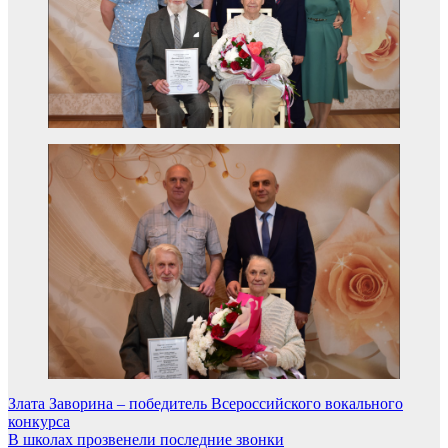
Навигация
Злата Заворина – победитель Всероссийского вокального
конкурса
по
В школах прозвенели последние звонки