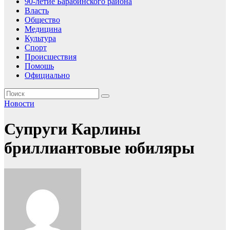
90-летие Барабинского района
Власть
Общество
Медицина
Культура
Спорт
Происшествия
Помошь
Официально
Новости
Супруги Карлины
бриллиантовые юбиляры