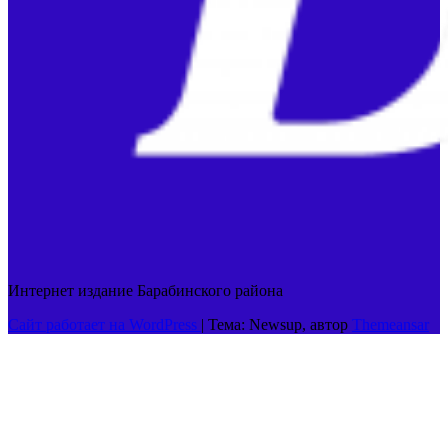
Интернет издание Барабинского района
Сайт работает на WordPress
|
Тема: Newsup, автор
Themeansar