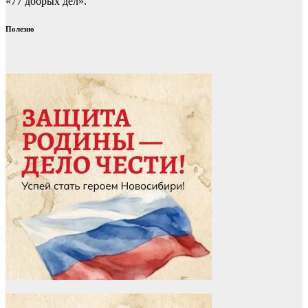
«77 добрых дел».
Полезно