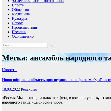
90-летие Барабинского района
Власть
Общество
Медицина
Культура
Спорт
Происшествия
Помошь
Официально
Метка:
ансамбль народного т
Новости
Новосибирская область присоединилась к флешмобу «Росс
18.03.2022
Редакция
«Россия Мы» – танцевальная эстафета, в которой участвуют ко
народного танца «Сибирские узоры».