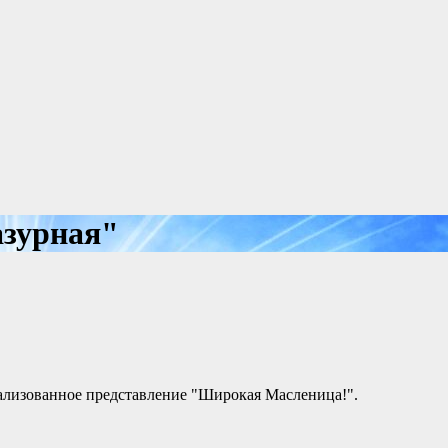
азурная"
рализованное представление "Широкая Масленица!".