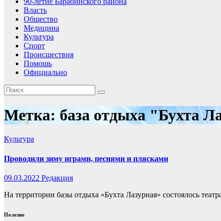
90-летие Барабинского района
Власть
Общество
Медицина
Культура
Спорт
Происшествия
Помошь
Официально
Метка:
база отдыха "Бухта Л
Культура
Проводили зиму играми, песнями и плясками
09.03.2022
Редакция
На территории базы отдыха «Бухта Лазурная» состоялось теат
Полезно