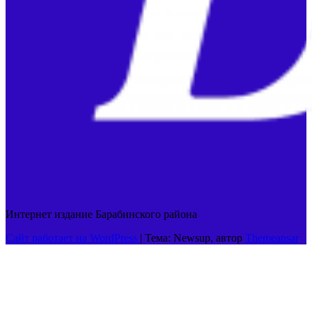
Интернет издание Барабинского района
Сайт работает на WordPress
|
Тема: Newsup, автор
Themeansar