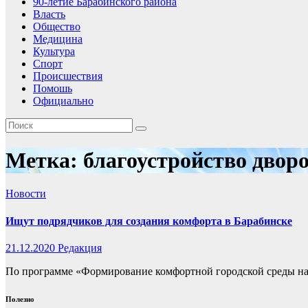
90-летие Барабинского района
Власть
Общество
Медицина
Культура
Спорт
Происшествия
Помошь
Официально
Метка:
благоустройство двор
Новости
Ищут подрядчиков для создания комфорта в Барабинске
21.12.2020
Редакция
По программе «Формирование комфортной городской среды на 20
Полезно