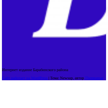
Интернет издание Барабинского района
Сайт работает на WordPress
|
Тема: Newsup, автор
Themeansar