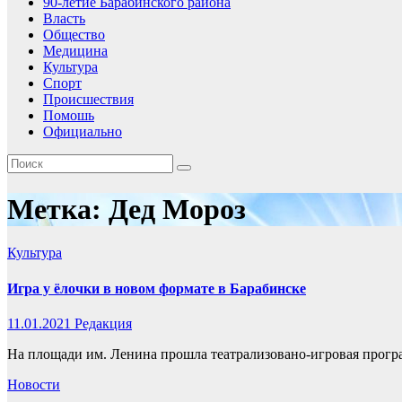
90-летие Барабинского района
Власть
Общество
Медицина
Культура
Спорт
Происшествия
Помошь
Официально
Метка:
Дед Мороз
Культура
Игра у ёлочки в новом формате в Барабинске
11.01.2021
Редакция
На площади им. Ленина прошла театрализовано-игровая прогр
Новости