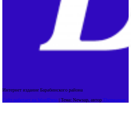
Интернет издание Барабинского района
Сайт работает на WordPress
|
Тема: Newsup, автор
Themeansar