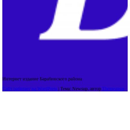
Интернет издание Барабинского района
Сайт работает на WordPress
|
Тема: Newsup, автор
Themeansar