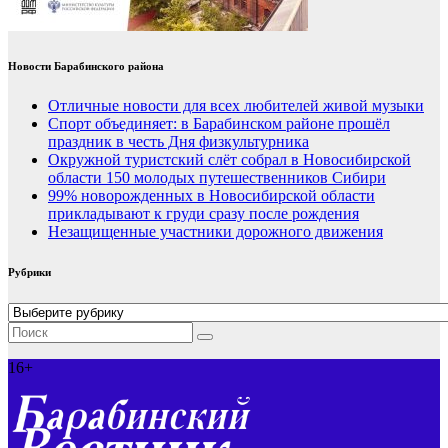
Новости Барабинского района
Отличные новости для всех любителей живой музыки
Спорт объединяет: в Барабинском районе прошёл
праздник в честь Дня физкультурника
Окружной туристский слёт собрал в Новосибирской
области 150 молодых путешественников Сибири
99% новорожденных в Новосибирской области
прикладывают к груди сразу после рождения
Незащищенные участники дорожного движения
Рубрики
Рубрики
16+