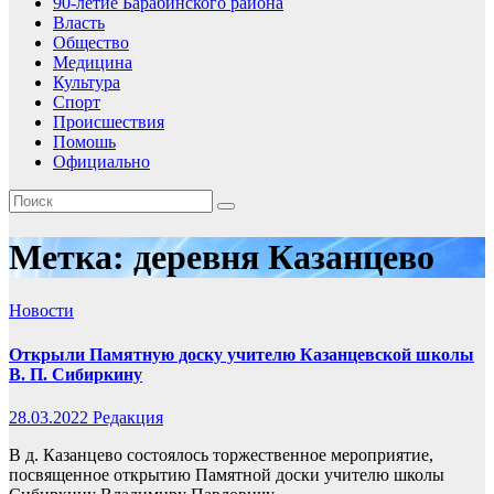
90-летие Барабинского района
Власть
Общество
Медицина
Культура
Спорт
Происшествия
Помошь
Официально
Метка:
деревня Казанцево
Новости
Открыли Памятную доску учителю Казанцевской школы
В. П. Сибиркину
28.03.2022
Редакция
В д. Казанцево состоялось торжественное мероприятие,
посвященное открытию Памятной доски учителю школы