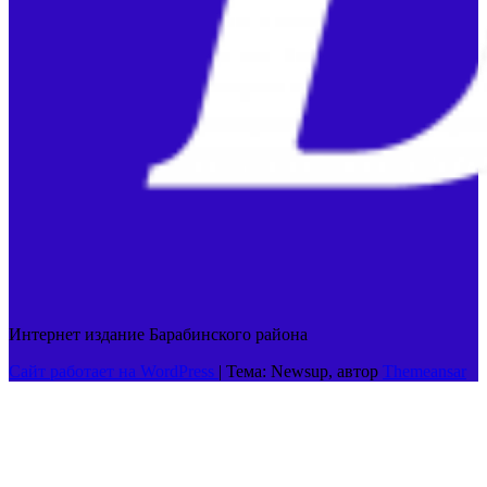
Интернет издание Барабинского района
Сайт работает на WordPress
|
Тема: Newsup, автор
Themeansar