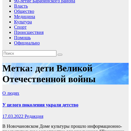
90-летие Барабинского района
Власть
Общество
Медицина
Культура
Спорт
Происшествия
Помошь
Официально
Метка:
дети Великой
Отечественной войны
О людях
У целого поколения украли детство
17.03.2022
Редакция
В Новочановском Доме культуры прошло информационно-