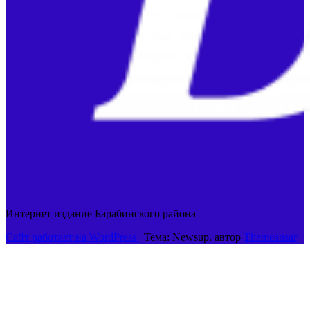
Интернет издание Барабинского района
Сайт работает на WordPress
|
Тема: Newsup, автор
Themeansar