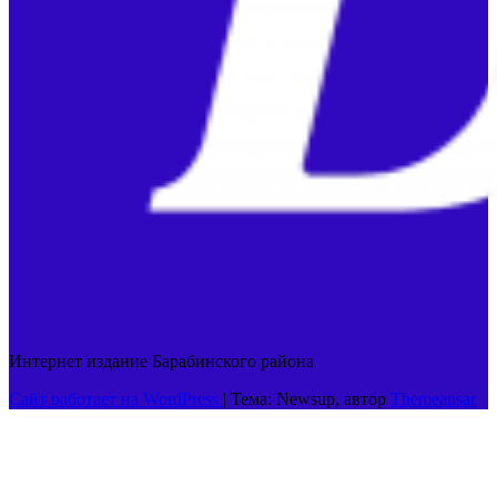
Интернет издание Барабинского района
Сайт работает на WordPress
|
Тема: Newsup, автор
Themeansar