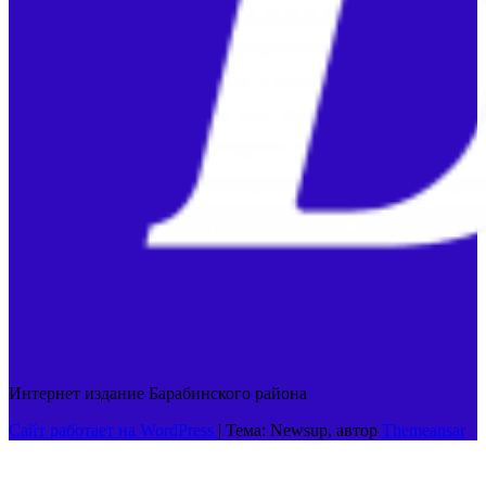
Интернет издание Барабинского района
Сайт работает на WordPress
|
Тема: Newsup, автор
Themeansar