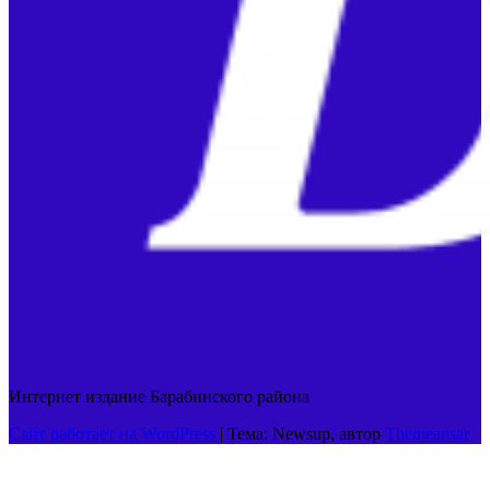
Интернет издание Барабинского района
Сайт работает на WordPress
|
Тема: Newsup, автор
Themeansar