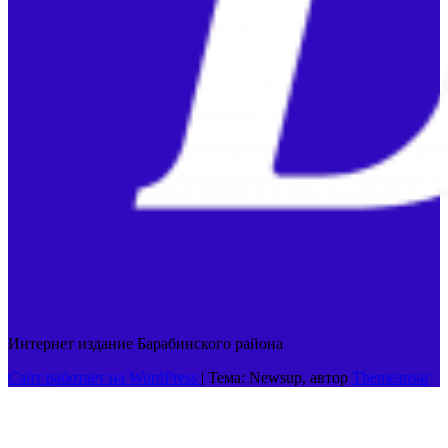
Интернет издание Барабинского района
Сайт работает на WordPress
|
Тема: Newsup, автор
Themeansar