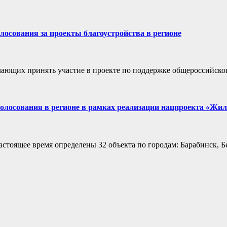
лосования за проекты благоустройства в регионе
лающих принять участие в проекте по поддержке общероссийског
олосования в регионе в рамках реализации нацпроекта «Жиль
тоящее время определены 32 объекта по городам: Барабинск, Бе