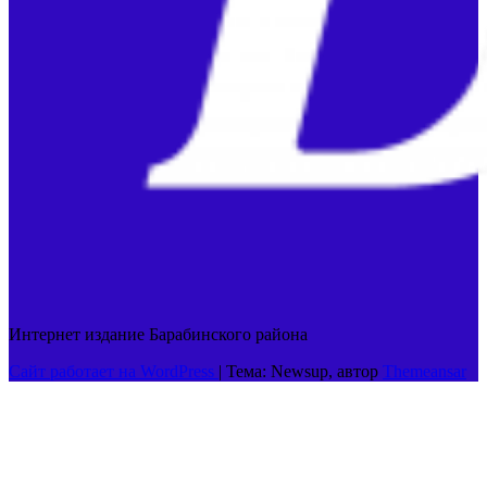
Интернет издание Барабинского района
Сайт работает на WordPress
|
Тема: Newsup, автор
Themeansar