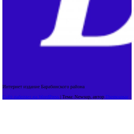
Интернет издание Барабинского района
Сайт работает на WordPress
|
Тема: Newsup, автор
Themeansar