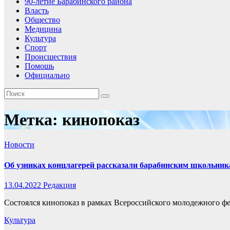
90-летие Барабинского района
Власть
Общество
Медицина
Культура
Спорт
Происшествия
Помошь
Официально
Метка:
кинопоказ
Новости
Об узниках концлагерей рассказали барабинским школьни
13.04.2022
Редакция
Состоялся кинопоказ в рамках Всероссийского молодежного фе
Культура