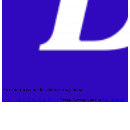
Интернет издание Барабинского района
Сайт работает на WordPress
|
Тема: Newsup, автор
Themeansar