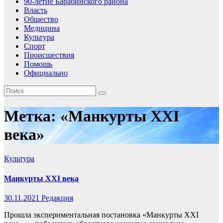
90-летие Барабинского района
Власть
Общество
Медицина
Культура
Спорт
Происшествия
Помошь
Официально
Метка:
«Манкурты XXI
века»
Культура
Манкурты XXI века
30.11.2021
Редакция
Прошла экспериментальная постановка «Манкурты XXI