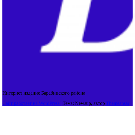
Интернет издание Барабинского района
Сайт работает на WordPress
|
Тема: Newsup, автор
Themeansar