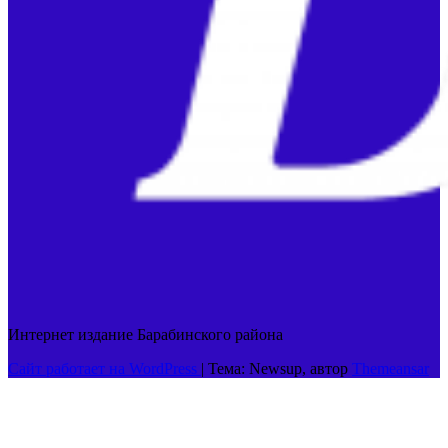
Интернет издание Барабинского района
Сайт работает на WordPress
|
Тема: Newsup, автор
Themeansar