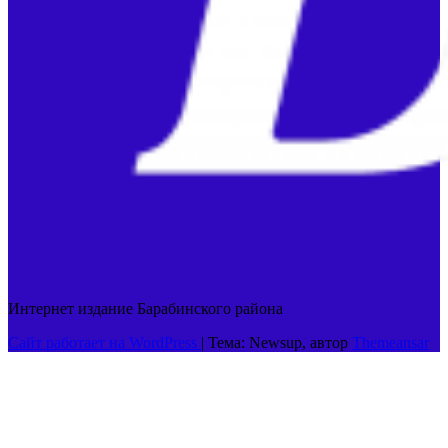
Интернет издание Барабинского района
Сайт работает на WordPress
|
Тема: Newsup, автор
Themeansar