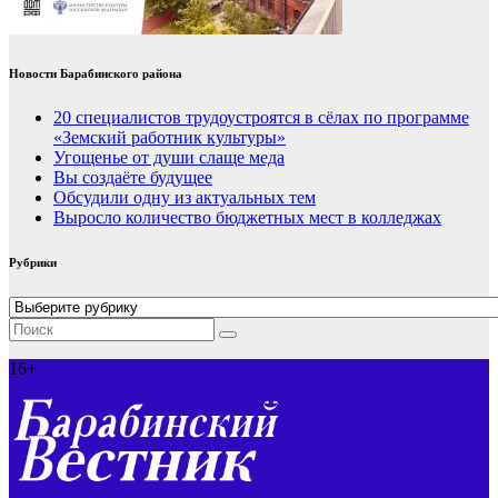
Новости Барабинского района
20 специалистов трудоустроятся в сёлах по программе
«Земский работник культуры»
Угощенье от души слаще меда
Вы создаёте будущее
Обсудили одну из актуальных тем
Выросло количество бюджетных мест в колледжах
Рубрики
Рубрики
16+