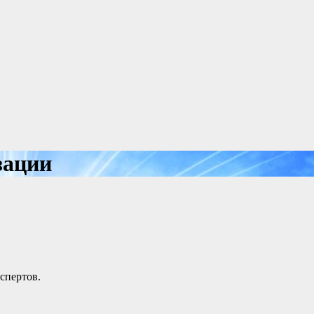
зации
спертов.