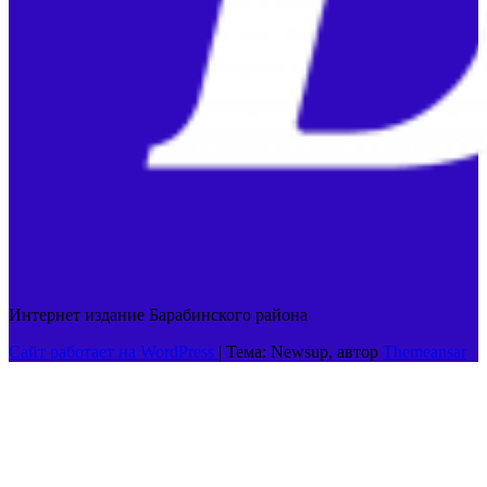
Интернет издание Барабинского района
Сайт работает на WordPress
|
Тема: Newsup, автор
Themeansar