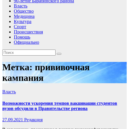
90-летие Барабинского района
Власть
Общество
Медицина
Культура
Спорт
Происшествия
Помошь
Официально
Метка:
прививочная
кампания
Власть
Возможности ускорения темпов вакцинации студентов
вузов обсудили в Правительстве региона
27.09.2021
Редакция