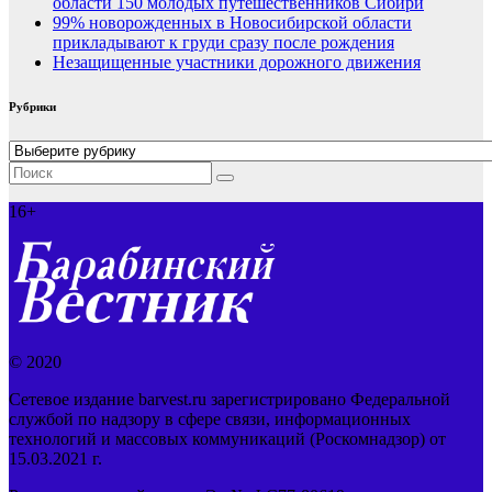
области 150 молодых путешественников Сибири
99% новорожденных в Новосибирской области
прикладывают к груди сразу после рождения
Незащищенные участники дорожного движения
Рубрики
Рубрики
16+
© 2020
Сетевое издание barvest.ru зарегистрировано Федеральной
службой по надзору в сфере связи, информационных
технологий и массовых коммуникаций (Роскомнадзор) от
15.03.2021 г.