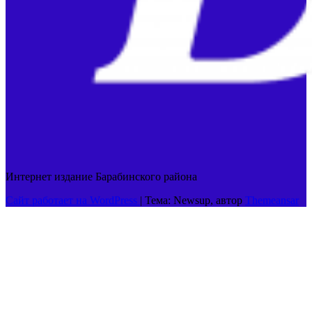
Интернет издание Барабинского района
Сайт работает на WordPress
|
Тема: Newsup, автор
Themeansar