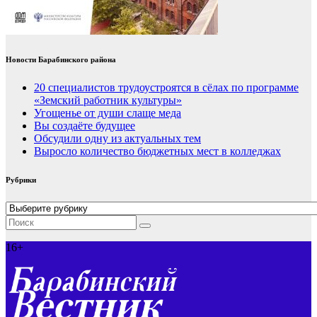
Новости Барабинского района
20 специалистов трудоустроятся в сёлах по программе
«Земский работник культуры»
Угощенье от души слаще меда
Вы создаёте будущее
Обсудили одну из актуальных тем
Выросло количество бюджетных мест в колледжах
Рубрики
Рубрики
16+