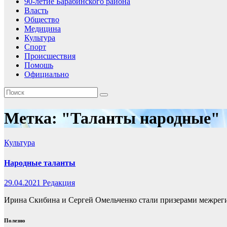
90-летие Барабинского района
Власть
Общество
Медицина
Культура
Спорт
Происшествия
Помошь
Официально
Метка:
"Таланты народные"
Культура
Народные таланты
29.04.2021
Редакция
Ирина Скибина и Сергей Омельченко стали призерами межреги
Полезно