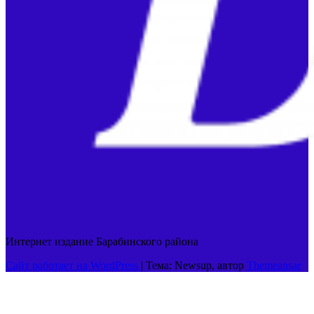
Интернет издание Барабинского района
Сайт работает на WordPress
|
Тема: Newsup, автор
Themeansar