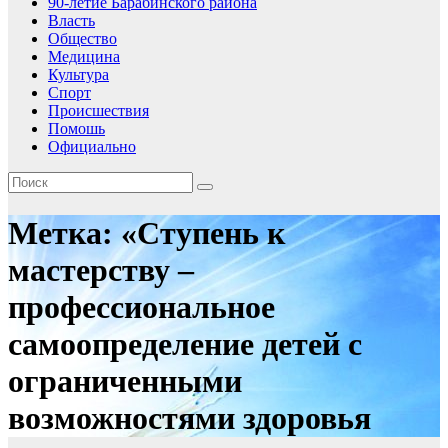
90-летие Барабинского района
Власть
Общество
Медицина
Культура
Спорт
Происшествия
Помошь
Официально
Метка:
«Ступень к
мастерству –
профессиональное
самоопределение детей с
ограниченными
возможностями здоровья