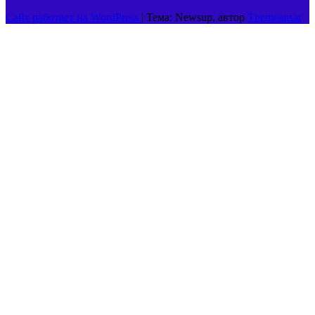
Сайт работает на WordPress
|
Тема: Newsup, автор
Themeansar