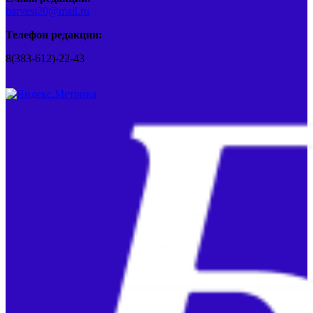
barvest20@mail.ru
Телефон редакции:
8(383-612)-22-43