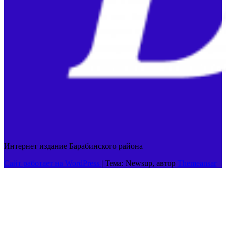
Интернет издание Барабинского района
Сайт работает на WordPress
|
Тема: Newsup, автор
Themeansar