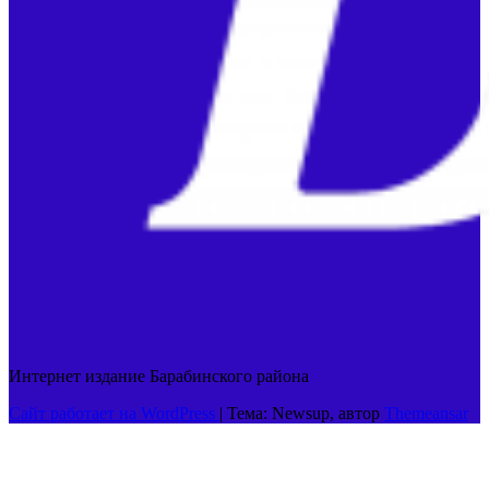
Интернет издание Барабинского района
Сайт работает на WordPress
|
Тема: Newsup, автор
Themeansar